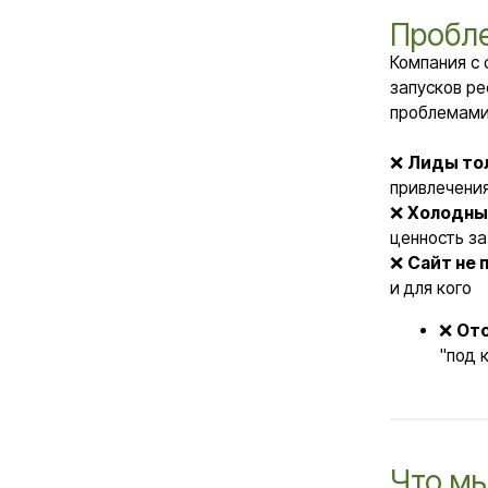
Компания с серьез
запусков ресторан
проблемами экспер
❌
Лиды только "п
привлечения
❌
Холодные звонк
ценность за 3 мин
❌
Сайт не продав
и для кого
❌
Отсутств
"под ключ", 
Что мы выя
Критические
Неправильн
"франшиза ре