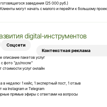
ние пакетов услуг
 "до/после"
ости услуг онлайн
елю: 1 кейс, 1 экспертный пост, 1 отзыв
stagram и Telegram
прямые эфиры с ответами на вопросы
ы: "помощь в открытии ресторана", "запуск кофейни под ключ" и т
ампании под каждый пакет услуг
на посетителей сайта
ультации
а продаж вместо модели "всё или ничего"
овых канала привлечения клиентов