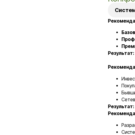
Результат:
Появил
Рекомендация:
Ра
Инвесторы (
Покупатели 
Бывшие сотру
Сетевые рест
Результат:
Увелич
Рекомендация:
Вы
Разработка т
Система найм
Аудит готовя
Результат:
Клиенты
План разви
Сайт
Со