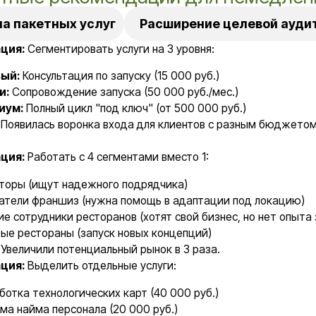
ась воронка входа для клиентов с разным бюджетом.
ботать с 4 сегментами вместо 1:
ищут надежного подрядчика)
франшиз (нужна помощь в адаптации под локацию)
дники ресторанов (хотят свой бизнес, но нет опыта запуска)
ораны (запуск новых концепций)
или потенциальный рынок в 3 раза.
делить отдельные услуги:
ехнологических карт (40 000 руб.)
а персонала (20 000 руб.)
щегося заведения (25 000 руб.)
 могут начать с малого и перейти к большому проекту.
тия digital-инструментов
цсети
Контекстная реклама