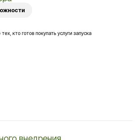
едрения
Услуги "а-ля карт" для доп. дохода