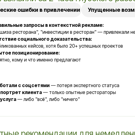
 социального доказательства:
нных кейсов, хотя было 20+ успешных проектов
озиционирование:
ому и что именно предлагают
и с соцсетями
— потеря экспертного статуса
ет клиента
— только опытные рестораторы
а
— либо "всё", либо "ничего"
е рекомендации для немедленного вн
етных услуг
Расширение целевой аудитории
гментировать услуги на 3 уровня:
сультация по запуску (15 000 руб.)
овождение запуска (50 000 руб./мес.)
лный цикл "под ключ" (от 500 000 руб.)