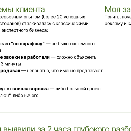
ным опытом (более 20 успешных
Понять, почему не работа
ов) сталкивалась с классическими
рекламу и как систематиз
тного бизнеса:
о сарафану"
— не было системного
и не работали
— сложно объяснить
уты
ал
— непонятно, что именно предлагают
овала воронка
— либо большой проект
либо ничего
вили за 2 часа глубокого разбора
 ошибки в привлечении
Упущенные возможности
ые запросы в контекстной рекламе:
сторана", "инвестиции в ресторан" — привлекали не тех, кто готов