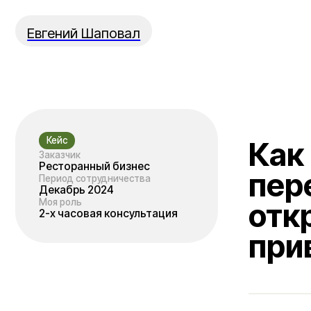
Евгений Шаповал
Кейс
Как 2-
Заказчик
Ресторанный бизнес
перез
Период сотрудничества
Декабрь 2024
Моя роль
откры
2-х часовая консультация
привл
Проблемы 