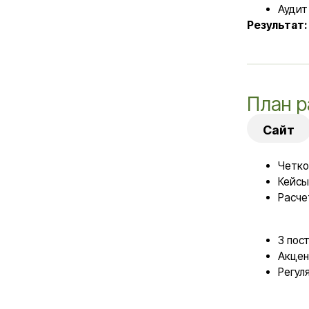
Четкое описа
Кейсы с фото
Расчет стоим
3 поста в нед
Акцент на In
Регулярные 
Новые запрос
Отдельные к
Ретаргетинг 
Итоги конс
✔️ Создана воронк
✔️ Определены 4 н