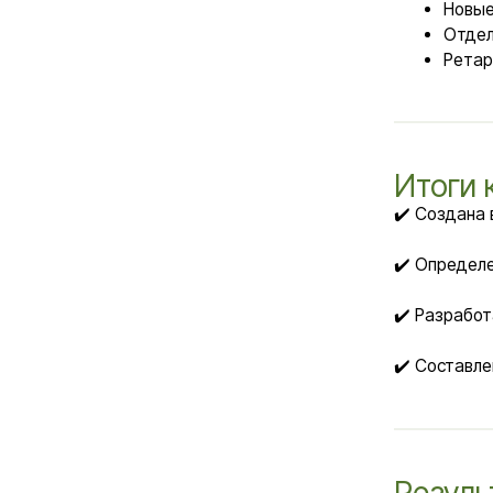
✔️ Разработана сис
✔️ Составлен план
Результат
Появились пер
Хоти