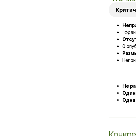
Отсутствие
0 опубликова
Размытое п
Непонятно, к
Не работал
Один портр
Одна услуг
Конкретны
Система пак
Рекомендация:
Се
Базовый:
Кон
Профи:
Сопр
Премиум:
По