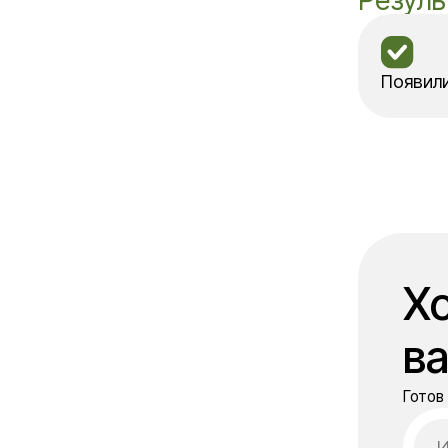
ваше
Готов предло
Нажимая «Обсу
с
политикой к