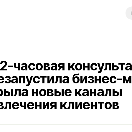
Консалтинг
часовая консультация
апустила бизнес-модел
ла новые каналы
ечения клиентов
клиента
Моя задача